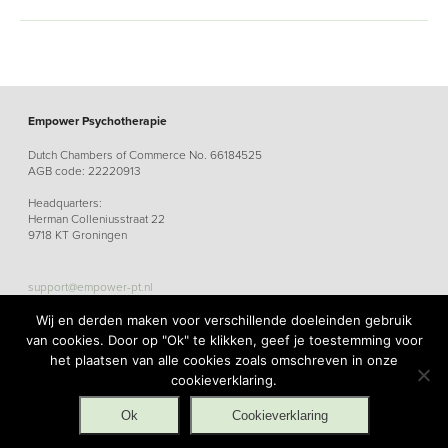
Empower Psychotherapie
Dutch Chambers of Commerce No. 66184525
AGB code: 22220913
Headquarters:
Herman Colleniusstraat 22
9718 KT Groningen
support@empower-pt.nl
Wij en derden maken voor verschillende doeleinden gebruik
van cookies. Door op "Ok" te klikken, geef je toestemming voor
het plaatsen van alle cookies zoals omschreven in onze
cookieverklaring.
Sitemap
General Terms and Conditions
Privacy statement
Disclaimer
Ok
Cookieverklaring
Cookie statement