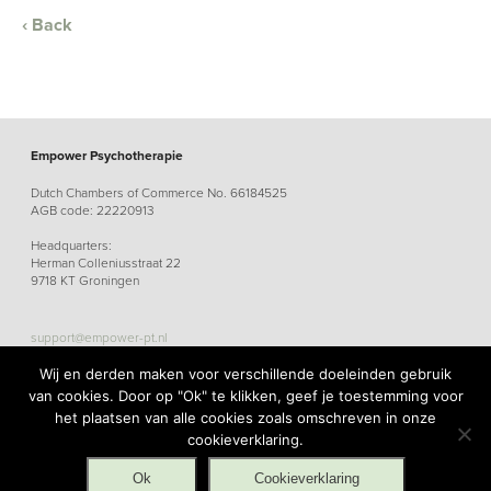
‹ Back
Empower Psychotherapie
Dutch Chambers of Commerce No. 66184525
AGB code: 22220913
Headquarters:
Herman Colleniusstraat 22
9718 KT Groningen
support@empower-pt.nl
Wij en derden maken voor verschillende doeleinden gebruik
van cookies. Door op "Ok" te klikken, geef je toestemming voor
het plaatsen van alle cookies zoals omschreven in onze
cookieverklaring.
Sitemap
General Terms and Conditions
Privacy statement
Disclaimer
Ok
Cookieverklaring
Cookie statement